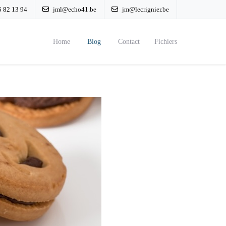
 82 13 94
jml@echo41.be
jm@lecrignier.be
Home
Blog
Contact
Fichiers