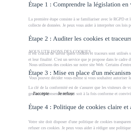
Étape 1 : Comprendre la législation en
La première étape consiste à se familiariser avec le RGPD et le
collecte de données. Je peux vous aider à interpréter ces lois 
Étape 2 : Auditer les cookies et traceurs
NOUS UTILISONS DES COOKIES
Il est crucial de savoir quels cookies et traceurs sont utilisés
et leur finalité. C'est un service que je propose dans le cadre
Nous utilisons des cookies sur notre site Web. Certains d'entre
Étape 3 : Mise en place d'un mécanis
Vous pouvez décider vous-même si vous souhaitez autoriser les 
La clé de la conformité est de s'assurer que les visiteurs de
J'accepte
Je refuse
gestion du consentement qui soit à la fois conforme et convivi
Étape 4 : Politique de cookies claire et
Votre site doit disposer d'une politique de cookies transparent
refuser ces cookies. Je peux vous aider à rédiger une politiq