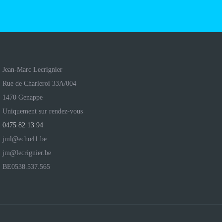
Jean-Marc Lecrignier
Rue de Charleroi 33A/004
1470 Genappe
Uniquement sur rendez-vous
0475 82 13 94
jml@echo41.be
jm@lecrignier.be
BE0538.537.565