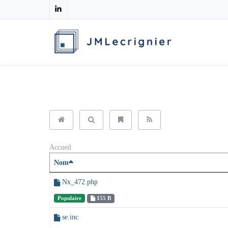
Accueil
Nom
Nx_472.php
Populaire
155 B
se.inc