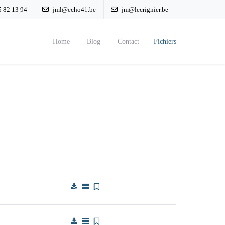
 82 13 94
jml@echo41.be
jm@lecrignier.be
Home
Blog
Contact
Fichiers