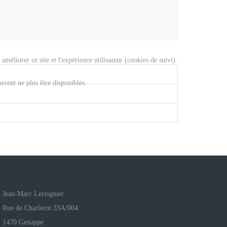
méliorer ce site et l'expérience utilisateur (cookies de suivi).
uvent ne plus être disponibles.
Jean-Marc Lecrignier
Rue de Charleroi 33A/004
1470 Genappe