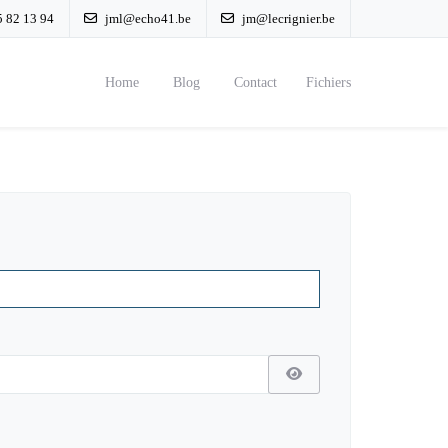
 82 13 94
jml@echo41.be
jm@lecrignier.be
Home
Blog
Contact
Fichiers
Afficher le mot de passe