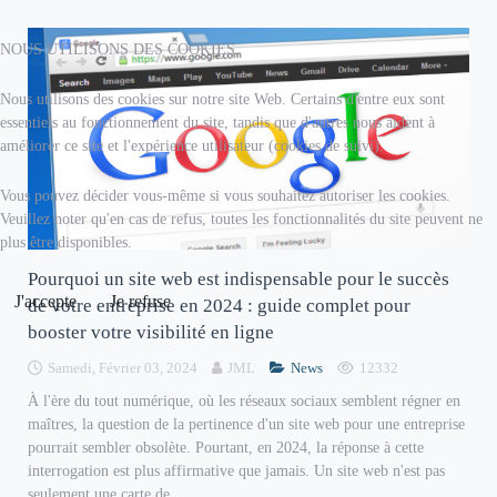
NOUS UTILISONS DES COOKIES
Nous utilisons des cookies sur notre site Web. Certains d'entre eux sont
essentiels au fonctionnement du site, tandis que d'autres nous aident à
améliorer ce site et l'expérience utilisateur (cookies de suivi).
Vous pouvez décider vous-même si vous souhaitez autoriser les cookies.
Veuillez noter qu'en cas de refus, toutes les fonctionnalités du site peuvent ne
plus être disponibles.
Pourquoi un site web est indispensable pour le succès
J'accepte
Je refuse
de votre entreprise en 2024 : guide complet pour
booster votre visibilité en ligne
Samedi, Février 03, 2024
JML
News
12332
À l'ère du tout numérique, où les réseaux sociaux semblent régner en
maîtres, la question de la pertinence d'un site web pour une entreprise
pourrait sembler obsolète. Pourtant, en 2024, la réponse à cette
interrogation est plus affirmative que jamais. Un site web n'est pas
seulement une carte de...