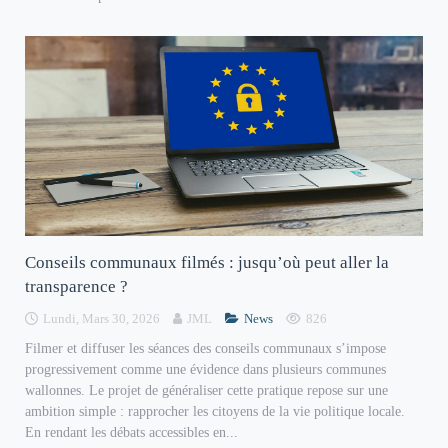
Conseils communaux filmés : jusqu’où peut aller la
transparence ?
Lundi, Mars 30, 2026
JML
News
826
Filmer et diffuser les séances des conseils communaux s’impose
progressivement comme une évidence dans plusieurs communes
wallonnes. Le projet de généraliser cette pratique repose sur une
ambition simple : rapprocher les citoyens de la vie politique locale.
En rendant les débats accessibles en...