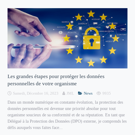
Les grandes étapes pour protéger les données
personnelles de votre organisme
Samedi, Décembre 16, 2023
JML
News
9935
Dans un monde numérique en constante évolution, la protection des
données personnelles est devenue une priorité absolue pour tout
organisme soucieux de sa conformité et de sa réputation. En tant que
Délégué à la Protection des Données (DPO) externe, je comprends les
défis auxquels vous faites face...